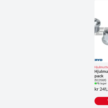
Hjulmutt
Hjulmut
pack
(1021991)
På lager
kr
241