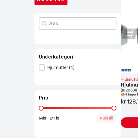
Search content
Søk
Underkategori
Underkategori
Hjulmutter
(4)
Hjulmutt
Hjulmu
(1020381)
På lager 
Pris
kr
128,
Pris
64kr - 241kr
Nullstill