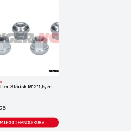
er
ter Sfärisk M12*1,5, 5-
,25
LEGG I HANDLEKURV