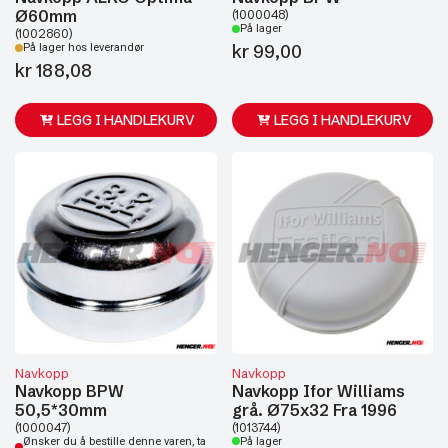
Ø60mm
(1000048)
På lager
(1002860)
kr
99,00
På lager hos leverandør
kr
188,08
LEGG I HANDLEKURV
LEGG I HANDLEKURV
Navkopp
Navkopp
Navkopp BPW
Navkopp Ifor Williams
50,5*30mm
grå. Ø75x32 Fra 1996
(1000047)
(1013744)
Ønsker du å bestille denne varen, ta
På lager