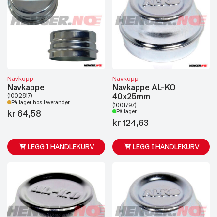
Navkopp
Navkopp
Navkappe
Navkappe AL-KO
40x25mm
(1002817)
På lager hos leverandør
(1001797)
kr
64,58
På lager
kr
124,63
LEGG I HANDLEKURV
LEGG I HANDLEKURV