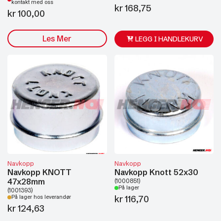
kontakt med oss
kr
168,75
kr
100,00
Les Mer
LEGG I HANDLEKURV
Navkopp
Navkopp
Navkopp KNOTT
Navkopp Knott 52x30
47x28mm
(1000851)
På lager
(1001393)
kr
116,70
På lager hos leverandør
kr
124,63