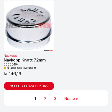
Navkopp
Navkopp Knott 72mm
(1000349)
På lager hos leverandør
kr
146,16
LEGG I HANDLEKURV
1
2
3
Neste »