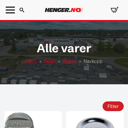
Search
for:
Alle varer
Hjem
Deler
Brems
Navkopp
Filter