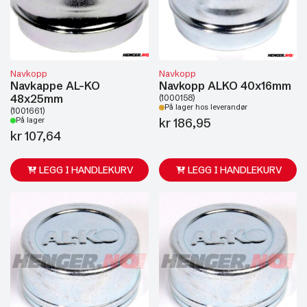
Navkopp
Navkopp
Navkappe AL-KO
Navkopp ALKO 40x16mm
48x25mm
(1000158)
På lager hos leverandør
(1001661)
kr
186,95
På lager
kr
107,64
LEGG I HANDLEKURV
LEGG I HANDLEKURV