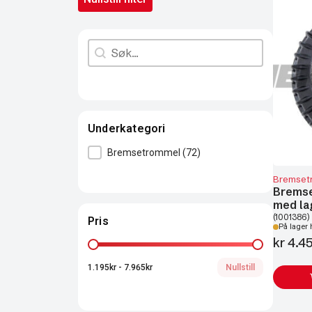
Search content
Søk
Underkategori
Underkategori
Bremsetrommel
(72)
Bremset
Brems
med la
(1001386)
Pris
På lager 
kr
4.45
Pris
1.195kr - 7.965kr
Nullstill