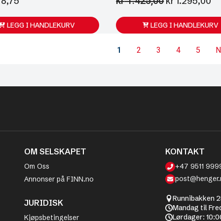
kr
1.425,00
Opprinnelig
N
8,75
kr
1.295,00
pris
pr
var:
er
LEGG I HANDLEKURV
LEGG I HANDLEKURV
kr 1.425,00.
kr
1
2
3
4
5
N
OM SELSKAPET
KONTAKT
Om Oss
+47 9511 999
post@henger.
Annonser på FINN.no
Runnibakken 2
JURIDISK
Mandag til Fre
Lørdager: 10:0
Kjøpsbetingelser