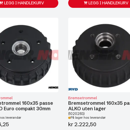
LEGG I HANDLEKURV
LEGG I HANDLEKURV
rommel
Bremsetrommel
trommel 160x35 passe
Bremsetrommel 160x35 pa
KO Euro compakt 30mm
ALKO uten lager
(1020283)
hos leverandør
På lager hos leverandør
6,25
kr
2.222,50