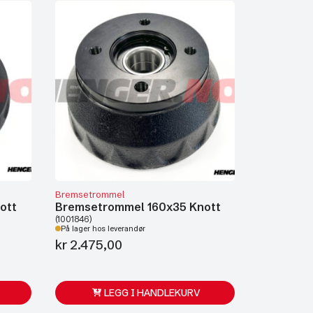
Bremsetrommel
ott
Bremsetrommel 160x35 Knott
(1001846)
På lager hos leverandør
kr
2.475,00
LEGG I HANDLEKURV