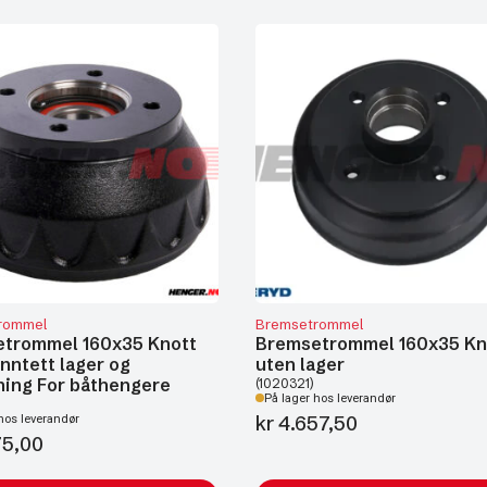
rommel
Bremsetrommel
trommel 160x35 Knott
Bremsetrommel 160x35 Kn
nntett lager og
uten lager
ning For båthengere
(1020321)
På lager hos leverandør
kr
4.657,50
hos leverandør
75,00