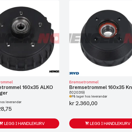
rommel
Bremsetrommel
etrommel 160x35 ALKO
Bremsetrommel 160x35 Kn
ager
(1020319)
På lager hos leverandør
kr
2.360,00
hos leverandør
28,75
LEGG I HANDLEKURV
LEGG I HANDLEKURV