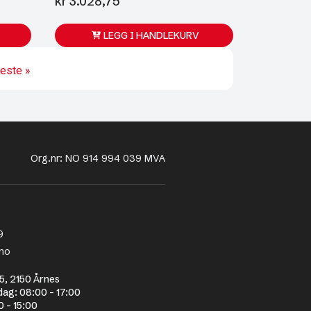
åværende
kr
3.028,75
is
:
LEGG I HANDLEKURV
 1.295,00.
este »
Org.nr: NO 914 994 039 MVA
9
no
5, 2150 Årnes
dag: 08:00 - 17:00
0 - 15:00