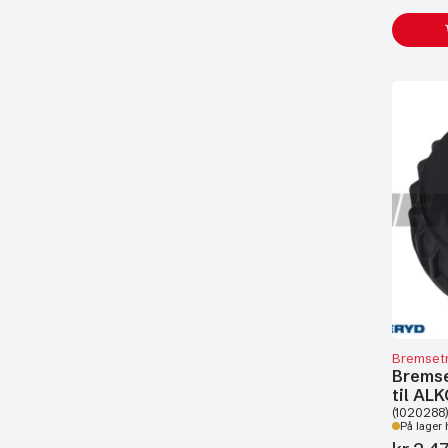
Bremset
Bremse
til AL
(1020288)
På lager 