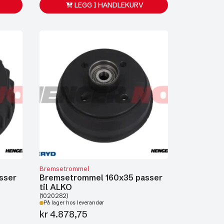
LEGG I HANDLEKURV
kr 2.013,75.
kr 1.695,00.
Bremsetrommel
sser
Bremsetrommel 160x35 passer
til ALKO
(1020282)
På lager hos leverandør
kr
4.878,75