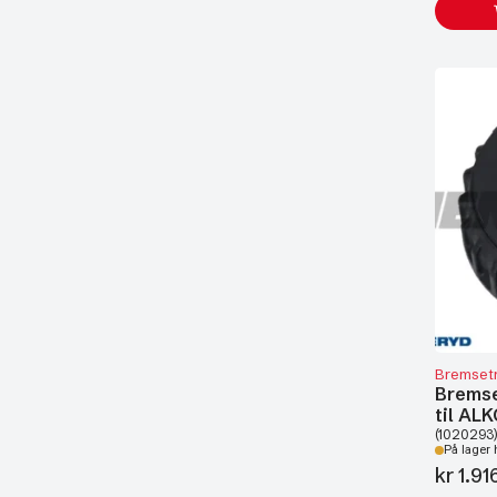
Bremset
Bremse
til AL
(1020293)
På lager 
kr
1.91