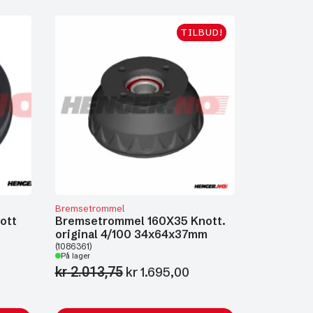
TILBUD!
Bremsetrommel
ott
Bremsetrommel 160X35 Knott.
original 4/100 34x64x37mm
(1086361)
På lager
kr
2.013,75
Opprinnelig
Nåværende
kr
1.695,00
pris
pris
var:
er: