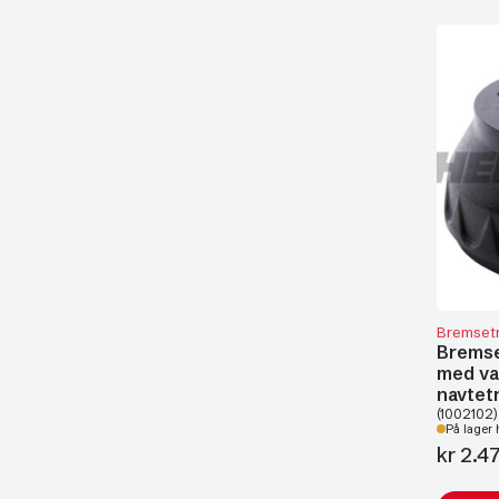
Bremset
Bremse
med va
navtet
(1002102)
På lager 
kr
2.4