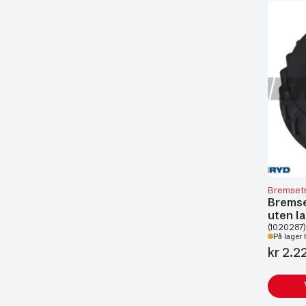
Bremset
Brems
uten l
(1020287)
På lager 
kr
2.2