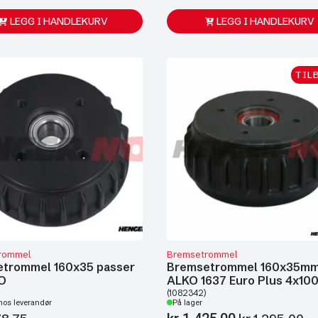
LEGG I HANDLEKURV
LEGG I HANDLEKURV
TIL
rommel
Bremsetrommel
trommel 160x35 passer
Bremsetrommel 160x35mm
KO
ALKO 1637 Euro Plus 4x10
(1082342)
hos leverandør
På lager