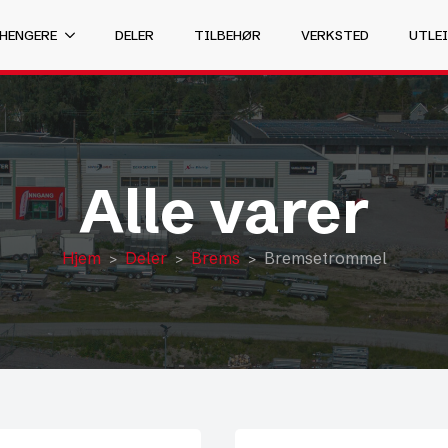
 HENGERE
DELER
TILBEHØR
VERKSTED
UTLEI
Alle varer
Hjem
Deler
Brems
Bremsetrommel