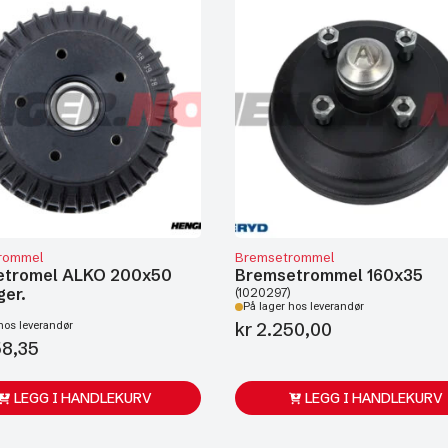
rommel
Bremsetrommel
etromel ALKO 200x50
Bremsetrommel 160x35
ger.
(1020297)
På lager hos leverandør
kr
2.250,00
hos leverandør
8,35
LEGG I HANDLEKURV
LEGG I HANDLEKURV