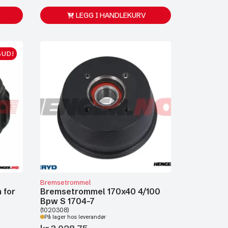
LEGG I HANDLEKURV
BUD!
Bremsetrommel
 for
Bremsetrommel 170x40 4/100
0
Bpw S 1704-7
(1020308)
På lager hos leverandør