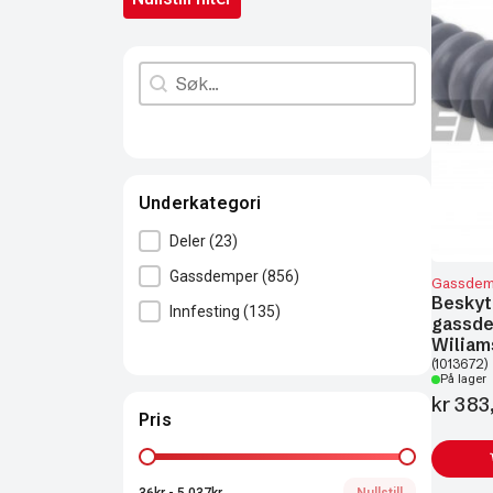
Search content
Søk
Underkategori
Underkategori
Deler
(23)
Gassdemper
(856)
Gassdem
Beskyt
Innfesting
(135)
gassde
Wiliam
(1013672)
På lager
kr
383
Pris
Pris