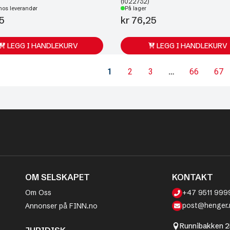
(1022732)
hos leverandør
På lager
5
kr
76,25
LEGG I HANDLEKURV
LEGG I HANDLEKURV
1
2
3
…
66
67
OM SELSKAPET
KONTAKT
Om Oss
+47 9511 999
post@henger.
Annonser på FINN.no
Runnibakken 2