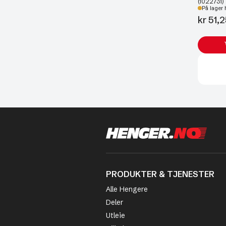
(1022731)
På lager 
kr
51,2
PRODUKTER & TJENESTER
Alle Hengere
Deler
Utleie