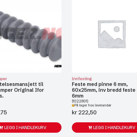
per
Innfesting
telsesmansjett til
Feste med pinne 6 mm,
mper Original Ifor
60x25mm, inv bredd feste
s.
6mm
(1022801)
På lager hos leverandør
,75
kr
222,50
LEGG I HANDLEKURV
LEGG I HANDLEKURV