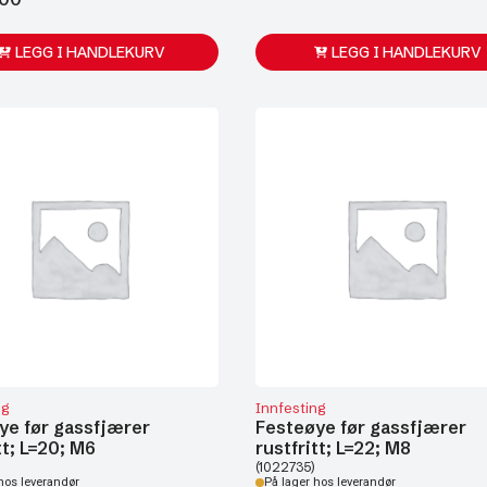
LEGG I HANDLEKURV
LEGG I HANDLEKURV
ng
Innfesting
ye før gassfjærer
Festeøye før gassfjærer
tt; L=20; M6
rustfritt; L=22; M8
(1022735)
hos leverandør
På lager hos leverandør