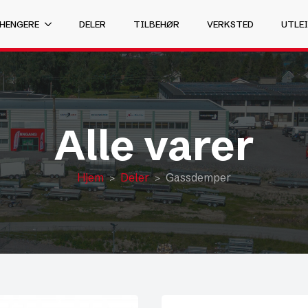
 HENGERE
DELER
TILBEHØR
VERKSTED
UTLEI
Alle varer
Hjem
Deler
Gassdemper