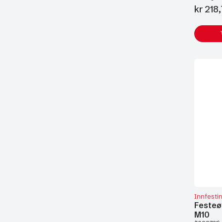
kr
218,
Innfesti
Festeø
M10