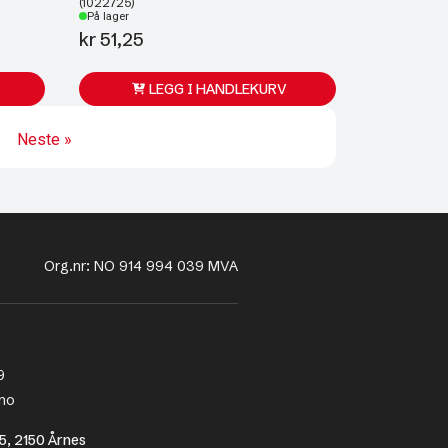
(1022725)
På lager
kr
51,25
LEGG I HANDLEKURV
Neste »
Org.nr: NO 914 994 039 MVA
9
no
5, 2150 Årnes