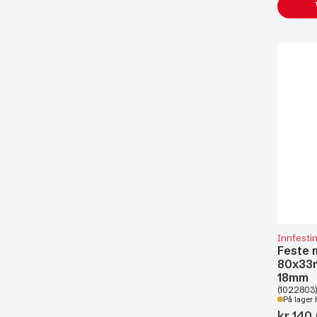
Innfesti
Feste 
80x33m
18mm
(1022803)
På lager 
kr
140