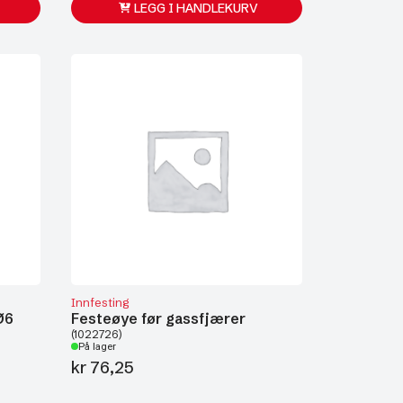
LEGG I HANDLEKURV
Innfesting
Ø6
Festeøye før gassfjærer
(1022726)
På lager
kr
76,25