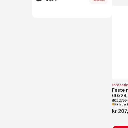
36kr - 5.037kr
Nullstill
Innfesti
Feste 
60x28
(1022799)
På lager 
kr
207