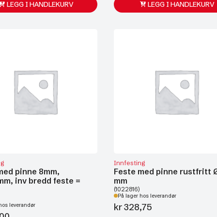
LEGG I HANDLEKURV
LEGG I HANDLEKURV
ng
Innfesting
med pinne 8mm,
Feste med pinne rustfritt 
m, inv bredd feste =
mm
(1022816)
På lager hos leverandør
kr
328,75
hos leverandør
,00