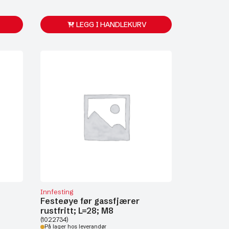
LEGG I HANDLEKURV
Innfesting
Festeøye før gassfjærer
rustfritt; L=28; M8
(1022734)
På lager hos leverandør