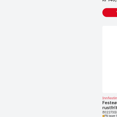
Innfesti
Festeø
rustfri
(1022733)
På lager 